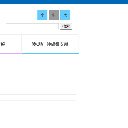
小
中
大